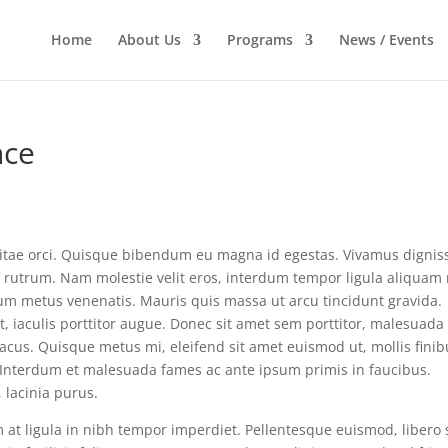
Home
About Us
Programs
News / Events
nce
itae orci. Quisque bibendum eu magna id egestas. Vivamus dignis
rutrum. Nam molestie velit eros, interdum tempor ligula aliquam 
tum metus venenatis. Mauris quis massa ut arcu tincidunt gravida.
iaculis porttitor augue. Donec sit amet sem porttitor, malesuada 
acus. Quisque metus mi, eleifend sit amet euismod ut, mollis finib
 Interdum et malesuada fames ac ante ipsum primis in faucibus.
 lacinia purus.
 at ligula in nibh tempor imperdiet. Pellentesque euismod, libero