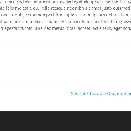
n facilisis felis neque ut purus. Sed eget elit ipsum. Sed sed fring
ia felis molestie eu. Pellentesque nec nibh sit amet justo euismod
r nec ex quis, commodo porttitor sapien. Lorem ipsum dolor sit ame
tpat mauris, et efficitur diam vehicula in. Nunc auctor, elit dignis
d egestas turpis urna nec metus. Cras laoreet lacus felis, eget sod
Special Education Opportunit